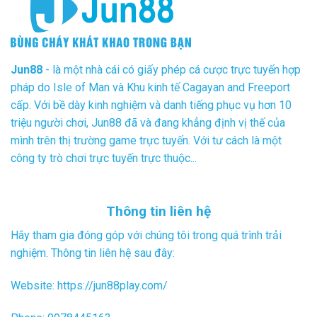
Jun88
- là một nhà cái có giấy phép cá cược trực tuyến hợp
pháp do Isle of Man và Khu kinh tế Cagayan and Freeport
cấp. Với bề dày kinh nghiệm và danh tiếng phục vụ hơn 10
triệu người chơi, Jun88 đã và đang khẳng định vị thế của
mình trên thị trường game trực tuyến. Với tư cách là một
công ty trò chơi trực tuyến trực thuộc...
Thông tin liên hệ
Hãy tham gia đóng góp với chúng tôi trong quá trình trải
nghiệm. Thông tin liên hệ sau đây:
Website: https://jun88play.com/