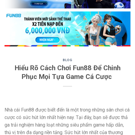
BLOG
Hiểu Rõ Cách Chơi Fun88 Để Chinh
Phục Mọi Tựa Game Cá Cược
Nhà cái Fun88 được biết đến là một trong những sân chơi cá
cược có sức hút lớn nhất hiện nay. Tại đây, bạn sẽ được thả
ga trải nghiệm hàng loạt những siêu phẩm game hấp dẫn,
thú vị trên đa dạng nền tảng. Sức hút lớn nhất của thương