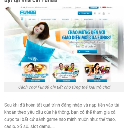
bật tại nhà cái Fun88
Cách chơi Fun88 chi tiết cho từng thể loại trò chơi
Sau khi đã hoàn tất quá trình đăng nhập và nạp tiền vào tài
khoản theo yêu cầu của hệ thống, bạn có thể tham gia cá
cược tại bất cứ sảnh game nào mình muốn như: thể thao,
casio, xổ số, slot game,….