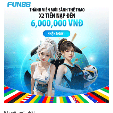
Bài viết mới nhất