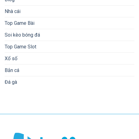
Nhà cái
Top Game Bài
Soi kèo bóng đá
Top Game Slot
Xổ số
Bắn cá
Đá gà