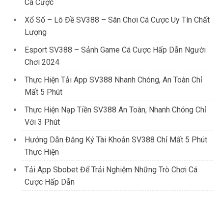
Cá Cược
Xổ Số – Lô Đề SV388 – Sân Chơi Cá Cược Uy Tín Chất
Lượng
Esport SV388 – Sảnh Game Cá Cược Hấp Dẫn Người
Chơi 2024
Thực Hiện Tải App SV388 Nhanh Chóng, An Toàn Chỉ
Mất 5 Phút
Thực Hiện Nạp Tiền SV388 An Toàn, Nhanh Chóng Chỉ
Với 3 Phút
Hướng Dẫn Đăng Ký Tài Khoản SV388 Chỉ Mất 5 Phút
Thực Hiện
Tải App Sbobet Để Trải Nghiệm Những Trò Chơi Cá
Cược Hấp Dẫn