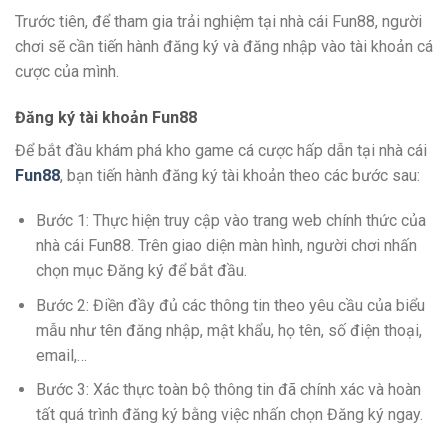
Trước tiên, để tham gia trải nghiệm tại nhà cái Fun88, người
chơi sẽ cần tiến hành đăng ký và đăng nhập vào tài khoản cá
cược của mình.
Đăng ký tài khoản Fun88
Để bắt đầu khám phá kho game cá cược hấp dẫn tại nhà cái
Fun88
, bạn tiến hành đăng ký tài khoản theo các bước sau:
Bước 1: Thực hiện truy cập vào trang web chính thức của
nhà cái Fun88. Trên giao diện màn hình, người chơi nhấn
chọn mục Đăng ký để bắt đầu.
Bước 2: Điền đầy đủ các thông tin theo yêu cầu của biểu
mẫu như tên đăng nhập, mật khẩu, họ tên, số điện thoại,
email,…
Bước 3: Xác thực toàn bộ thông tin đã chính xác và hoàn
tất quá trình đăng ký bằng việc nhấn chọn Đăng ký ngay.