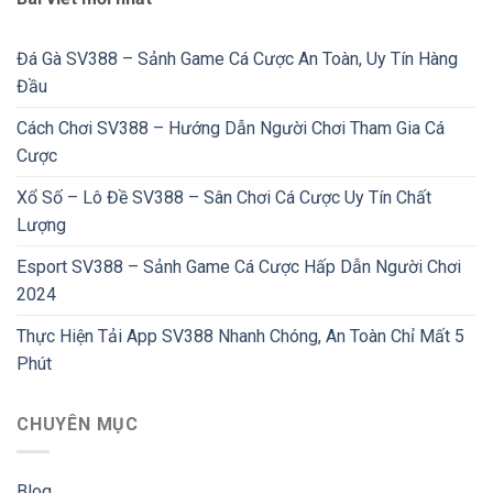
Đá Gà SV388 – Sảnh Game Cá Cược An Toàn, Uy Tín Hàng
Đầu
Cách Chơi SV388 – Hướng Dẫn Người Chơi Tham Gia Cá
Cược
Xổ Số – Lô Đề SV388 – Sân Chơi Cá Cược Uy Tín Chất
Lượng
Esport SV388 – Sảnh Game Cá Cược Hấp Dẫn Người Chơi
2024
Thực Hiện Tải App SV388 Nhanh Chóng, An Toàn Chỉ Mất 5
Phút
CHUYÊN MỤC
Blog