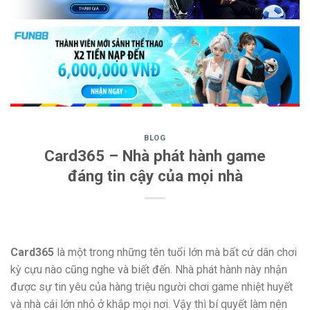
BLOG
Card365 – Nhà phát hành game
đáng tin cậy của mọi nhà
Card365
là một trong những tên tuổi lớn mà bất cứ dân chơi
kỳ cựu nào cũng nghe và biết đến. Nhà phát hành này nhận
được sự tin yêu của hàng triệu người chơi game nhiệt huyết
và nhà cái lớn nhỏ ở khắp mọi nơi. Vậy thì bí quyết làm nên