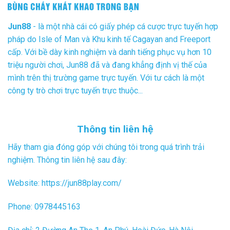
Jun88
- là một nhà cái có giấy phép cá cược trực tuyến hợp
pháp do Isle of Man và Khu kinh tế Cagayan and Freeport
cấp. Với bề dày kinh nghiệm và danh tiếng phục vụ hơn 10
triệu người chơi, Jun88 đã và đang khẳng định vị thế của
mình trên thị trường game trực tuyến. Với tư cách là một
công ty trò chơi trực tuyến trực thuộc...
Thông tin liên hệ
Hãy tham gia đóng góp với chúng tôi trong quá trình trải
nghiệm. Thông tin liên hệ sau đây:
Website: https://jun88play.com/
Phone: 0978445163