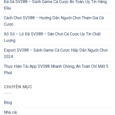
Đá Gà SV388 – Sảnh Game Cá Cược An Toàn, Uy Tín Hàng
Đầu
Cách Chơi SV388 – Hướng Dẫn Người Chơi Tham Gia Cá
Cược
Xổ Số – Lô Đề SV388 – Sân Chơi Cá Cược Uy Tín Chất
Lượng
Esport SV388 – Sảnh Game Cá Cược Hấp Dẫn Người Chơi
2024
Thực Hiện Tải App SV388 Nhanh Chóng, An Toàn Chỉ Mất 5
Phút
CHUYÊN MỤC
Blog
Nhà cái