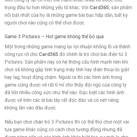
trọng đầu tư hơn những yếu tố khác. Với
Card365
, sản phẩm
nổi bật nhất của họ là những game bài bạc hấp dẫn, bất kỳ
người chơi nào cũng có thể chơi được.
Game 3 Pictures – Hot game không thể bỏ qua
Một trong những game mang lại lợi nhuận khổng lồ và thành
công rực rỡ cho
Card365
đó chính là trò chơi bài điện tử 3
Pictures. Sản phẩm này có hệ thống cấu hình mạnh nên khi
chơi sẽ không gặp tình trạng máy tính hay điện thoại bị giật
hay lag, hoạt động chậm. Ngoài ra thì các hình ảnh trong
game cũng được vẽ rất tỉ mỉ cho thấy đội ngũ của công ty
đã tốn nhiều công sức như thế nào. Đặc biệt các hình ảnh
được vẽ trên các lá bài tây rất độc đáo và có nét riêng
không lẫn vào đâu được.
Nếu bạn chơi chán trò 3 Pictures thì có thể thử chơi một vài
tựa game khác cũng có cách chơi tương đồng nhưng đã