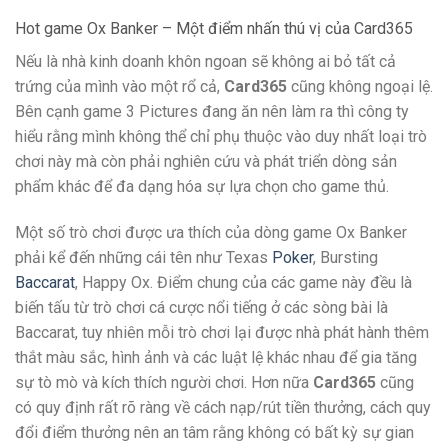
Hot game Ox Banker – Một điểm nhấn thú vị của Card365
Nếu là nhà kinh doanh khôn ngoan sẽ không ai bỏ tất cả
trứng của mình vào một rổ cả,
Card365
cũng không ngoại lệ.
Bên cạnh game 3 Pictures đang ăn nên làm ra thì công ty
hiểu rằng mình không thể chỉ phụ thuộc vào duy nhất loại trò
chơi này mà còn phải nghiên cứu và phát triển dòng sản
phẩm khác để đa dạng hóa sự lựa chọn cho game thủ.
Một số trò chơi được ưa thích của dòng game Ox Banker
phải kể đến những cái tên như Texas
Poker
, Bursting
Baccarat
, Happy Ox. Điểm chung của các game này đều là
biến tấu từ trò chơi cá cược nổi tiếng ở các sòng bài là
Baccarat, tuy nhiên mỗi trò chơi lại được nhà phát hành thêm
thắt màu sắc, hình ảnh và các luật lệ khác nhau để gia tăng
sự tò mò và kích thích người chơi. Hơn nữa
Card365
cũng
có quy định rất rõ ràng về cách nạp/rút tiền thưởng, cách quy
đổi điểm thưởng nên an tâm rằng không có bất kỳ sự gian