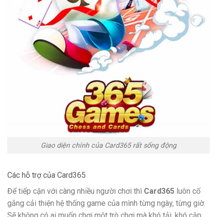
Giao diện chính của Card365 rất sống động
Các hỗ trợ của Card365
Để tiếp cận với càng nhiều người chơi thì
Card365
luôn cố
gắng cải thiện hệ thống game của mình từng ngày, từng giờ.
Sẽ không có ai muốn chơi một trò chơi mà khó tải, khó cập