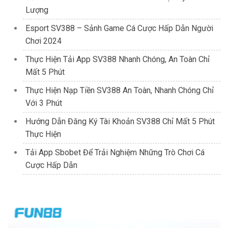
Lượng
Esport SV388 – Sảnh Game Cá Cược Hấp Dẫn Người
Chơi 2024
Thực Hiện Tải App SV388 Nhanh Chóng, An Toàn Chỉ
Mất 5 Phút
Thực Hiện Nạp Tiền SV388 An Toàn, Nhanh Chóng Chỉ
Với 3 Phút
Hướng Dẫn Đăng Ký Tài Khoản SV388 Chỉ Mất 5 Phút
Thực Hiện
Tải App Sbobet Để Trải Nghiệm Những Trò Chơi Cá
Cược Hấp Dẫn