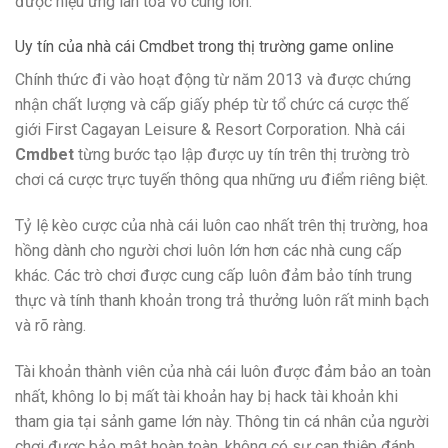
được hiệu ứng lan toả vô cùng lớn.
Uy tín của nhà cái Cmdbet trong thị trường game online
Chính thức đi vào hoạt động từ năm 2013 và được chứng
nhận chất lượng và cấp giấy phép từ tổ chức cá cược thế
giới
First Cagayan Leisure & Resort Corporation. Nhà cái
Cmdbet
từng bước tạo lập được uy tín trên thị trường trò
chơi cá cược trực tuyến thông qua những ưu điểm riêng biệt.
Tỷ lệ kèo cược của nhà cái luôn cao nhất trên thị trường, hoa
hồng dành cho người chơi luôn lớn hơn các nhà cung cấp
khác. Các trò chơi được cung cấp luôn đảm bảo tính trung
thực và tính thanh khoản trong trả thưởng luôn rất minh bạch
và rõ ràng.
Tài khoản thành viên của nhà cái luôn được đảm bảo an toàn
nhất, không lo bị mất tài khoản hay bị hack tài khoản khi
tham gia tại sảnh game lớn này. Thông tin cá nhân của người
chơi được bảo mật hoàn toàn, không có sự can thiệp đánh