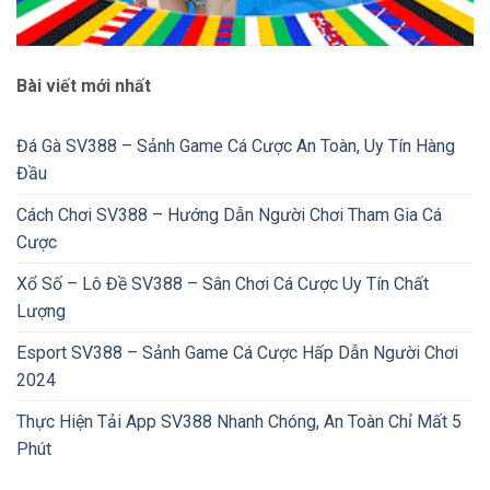
Bài viết mới nhất
Đá Gà SV388 – Sảnh Game Cá Cược An Toàn, Uy Tín Hàng
Đầu
Cách Chơi SV388 – Hướng Dẫn Người Chơi Tham Gia Cá
Cược
Xổ Số – Lô Đề SV388 – Sân Chơi Cá Cược Uy Tín Chất
Lượng
Esport SV388 – Sảnh Game Cá Cược Hấp Dẫn Người Chơi
2024
Thực Hiện Tải App SV388 Nhanh Chóng, An Toàn Chỉ Mất 5
Phút