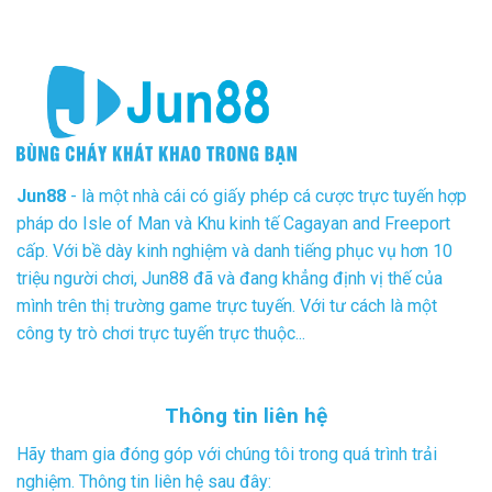
Jun88
- là một nhà cái có giấy phép cá cược trực tuyến hợp
pháp do Isle of Man và Khu kinh tế Cagayan and Freeport
cấp. Với bề dày kinh nghiệm và danh tiếng phục vụ hơn 10
triệu người chơi, Jun88 đã và đang khẳng định vị thế của
mình trên thị trường game trực tuyến. Với tư cách là một
công ty trò chơi trực tuyến trực thuộc...
Thông tin liên hệ
Hãy tham gia đóng góp với chúng tôi trong quá trình trải
nghiệm. Thông tin liên hệ sau đây: