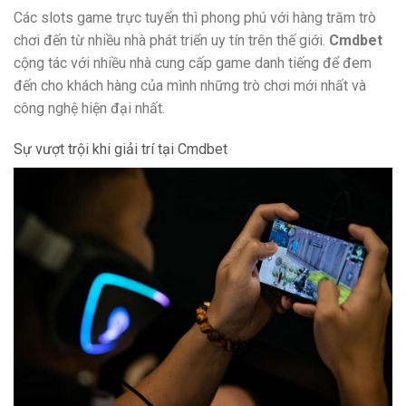
Các slots game trực tuyến thì phong phú với hàng trăm trò
chơi đến từ nhiều nhà phát triển uy tín trên thế giới.
Cmdbet
cộng tác với nhiều nhà cung cấp game danh tiếng để đem
đến cho khách hàng của mình những trò chơi mới nhất và
công nghệ hiện đại nhất.
Sự vượt trội khi giải trí tại Cmdbet