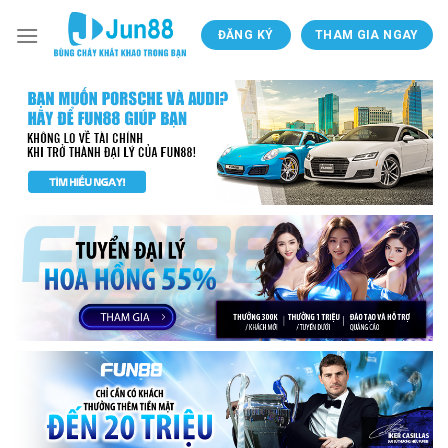
Skip
to
ĐĂNG KÝ
THAM GIA NGAY
content