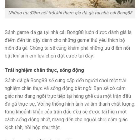
Những ưu điểm nổi trội khi tham gia đá gà tại nhà cái Bong88
Sảnh game đá gà tại nhà cái Bong88 luôn được đánh giá là
điểm đến tin cậy dành cho những game thủ yêu thích bộ
môn đá gà. Chúng ta sẽ cùng khám phá những ưu điểm nổi
bật khi anh em lựa chọn đặt cược tại đây.
Trải nghiệm chân thực, sống động
Sảnh đá gà Bong88 sẽ cung cấp đến người chơi một trải
nghiệm chân thực và sống động bất ngờ. Bạn sẽ có cảm
giác như đang ngồi trực tiếp tại hàng ghế của một trận đấu
đá gà thực sự. Với hệ thống hình ảnh và âm thanh chất lượng,
từng khoảnh khắc của trận đấu đều sẽ được tái hiện một
cách sống động nhất, mang đến cho người chơi cảm giác
kịch tính, hồi hộp như thật.