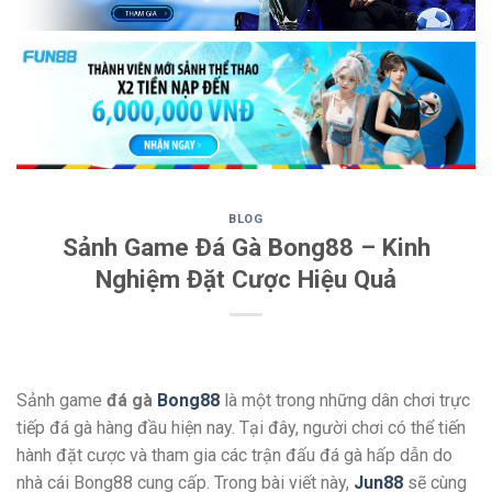
BLOG
Sảnh Game Đá Gà Bong88 – Kinh
Nghiệm Đặt Cược Hiệu Quả
Sảnh game
đá gà
Bong88
là một trong những dân chơi trực
tiếp đá gà hàng đầu hiện nay. Tại đây, người chơi có thể tiến
hành đặt cược và tham gia các trận đấu đá gà hấp dẫn do
nhà cái Bong88 cung cấp. Trong bài viết này,
Jun88
sẽ cùng