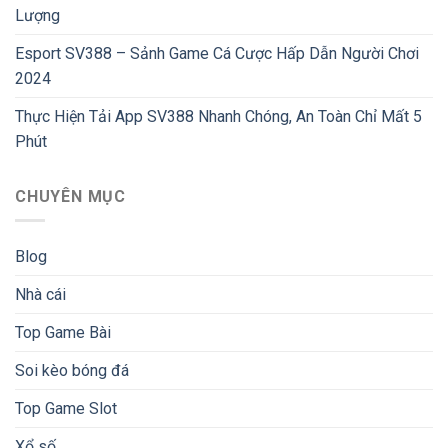
Lượng
Esport SV388 – Sảnh Game Cá Cược Hấp Dẫn Người Chơi
2024
Thực Hiện Tải App SV388 Nhanh Chóng, An Toàn Chỉ Mất 5
Phút
CHUYÊN MỤC
Blog
Nhà cái
Top Game Bài
Soi kèo bóng đá
Top Game Slot
Xổ số