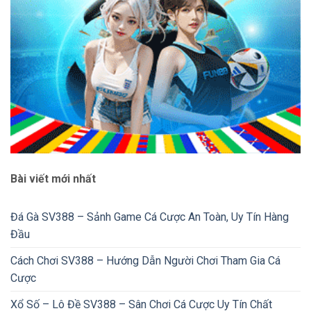
Bài viết mới nhất
Đá Gà SV388 – Sảnh Game Cá Cược An Toàn, Uy Tín Hàng
Đầu
Cách Chơi SV388 – Hướng Dẫn Người Chơi Tham Gia Cá
Cược
Xổ Số – Lô Đề SV388 – Sân Chơi Cá Cược Uy Tín Chất