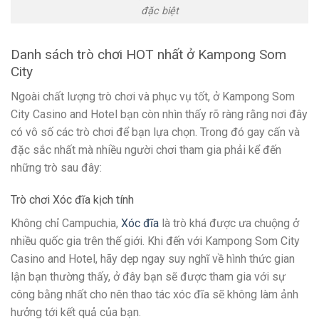
đặc biệt
Danh sách trò chơi HOT nhất ở Kampong Som
City
Ngoài chất lượng trò chơi và phục vụ tốt, ở Kampong Som
City Casino and Hotel bạn còn nhìn thấy rõ ràng rằng nơi đây
có vô số các trò chơi để bạn lựa chọn. Trong đó gay cấn và
đặc sắc nhất mà nhiều người chơi tham gia phải kể đến
những trò sau đây:
Trò chơi Xóc đĩa kịch tính
Không chỉ Campuchia,
Xóc đĩa
là trò khá được ưa chuộng ở
nhiều quốc gia trên thế giới. Khi đến với Kampong Som City
Casino and Hotel, hãy dẹp ngay suy nghĩ về hình thức gian
lận bạn thường thấy, ở đây bạn sẽ được tham gia với sự
công bằng nhất cho nên thao tác xóc đĩa sẽ không làm ảnh
hưởng tới kết quả của bạn.