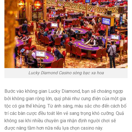
Lucky Diamond Casino sòng bạc xa hoa
Bước vào không gian Lucky Diamond, bạn sẽ choáng ngợp
bởi không gian rộng lớn, quý phái như cung điện của một gia
tộc có gia thế khủng. Từ ánh sáng, màu sắc cho đến cách bố
trí các bàn cược đều toát lên vẻ sang trọng khó cưỡng. Quả
không sai khi nhiều chuyên gia nhận định người chơi sẽ
được nâng tầm hơn nữa nếu lựa chọn casino này.