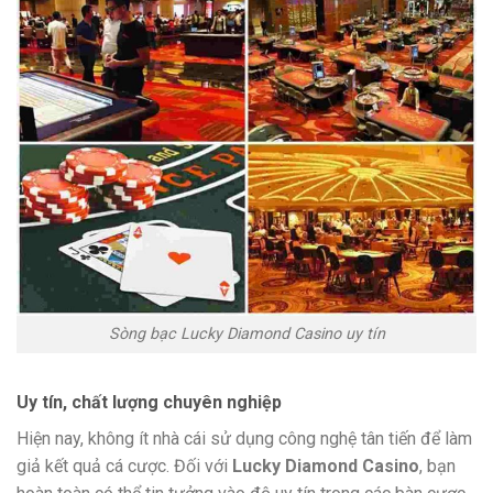
Sòng bạc Lucky Diamond Casino uy tín
Uy tín, chất lượng chuyên nghiệp
Hiện nay, không ít nhà cái sử dụng công nghệ tân tiến để làm
giả kết quả cá cược. Đối với
Lucky Diamond Casino
, bạn