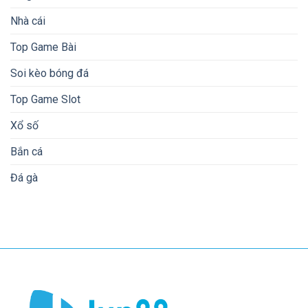
Nhà cái
Top Game Bài
Soi kèo bóng đá
Top Game Slot
Xổ số
Bắn cá
Đá gà