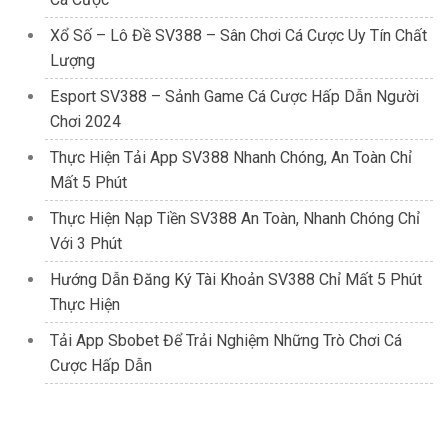
Xổ Số – Lô Đề SV388 – Sân Chơi Cá Cược Uy Tín Chất
Lượng
Esport SV388 – Sảnh Game Cá Cược Hấp Dẫn Người
Chơi 2024
Thực Hiện Tải App SV388 Nhanh Chóng, An Toàn Chỉ
Mất 5 Phút
Thực Hiện Nạp Tiền SV388 An Toàn, Nhanh Chóng Chỉ
Với 3 Phút
Hướng Dẫn Đăng Ký Tài Khoản SV388 Chỉ Mất 5 Phút
Thực Hiện
Tải App Sbobet Để Trải Nghiệm Những Trò Chơi Cá
Cược Hấp Dẫn