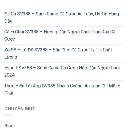
Đá Gà SV388 – Sảnh Game Cá Cược An Toàn, Uy Tín Hàng
Đầu
Cách Chơi SV388 – Hướng Dẫn Người Chơi Tham Gia Cá
Cược
Xổ Số – Lô Đề SV388 – Sân Chơi Cá Cược Uy Tín Chất
Lượng
Esport SV388 – Sảnh Game Cá Cược Hấp Dẫn Người Chơi
2024
Thực Hiện Tải App SV388 Nhanh Chóng, An Toàn Chỉ Mất 5
Phút
CHUYÊN MỤC
Blog