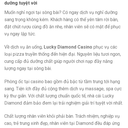
dưỡng tuyệt vời
Muốn nghỉ ngơi tại sòng bài? Có ngay dịch vụ nghỉ dưỡng
sang trọng không kém. Khách hàng có thể yên tâm rời bàn,
đặt chút rượu cùng đồ ăn nhẹ, nhân viên sẽ có mặt để phục
vụ ngay lập tức.
Về dịch vụ ăn uống,
Lucky Diamond Casino
phục vụ các
loại pizza truyền thống đến hiện đại. Nguyên liệu tươi ngon,
cung cấp đủ dưỡng chất giúp người chơi nạp đầy năng
lượng ngay tại sòng bài.
Phòng ốc tại casino bao gồm đủ bậc từ tầm trung tới hạng
sang. Tiện ích đầy đủ cộng thêm dịch vụ massage, spa cực
kỳ thư giãn. Với chất lượng chuẩn quốc tế, nhà cái Lucky
Diamond đảm bảo đem lại trải nghiệm giải trí tuyệt vời nhất.
Chất lượng nhân viên khỏi phải bàn. Trách nhiệm, nghiệp vụ
cao, trẻ trung xinh đẹp, nhân viên tại Diamond đều đáp ứng