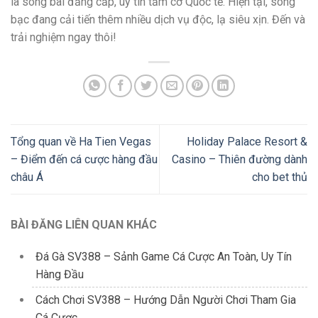
là sòng bài đẳng cấp, uy tín tầm cỡ Quốc tế. Hiện tại, sòng
bạc đang cải tiến thêm nhiều dịch vụ độc, lạ siêu xịn. Đến và
trải nghiệm ngay thôi!
Tổng quan về Ha Tien Vegas
Holiday Palace Resort &
– Điểm đến cá cược hàng đầu
Casino – Thiên đường dành
châu Á
cho bet thủ
BÀI ĐĂNG LIÊN QUAN KHÁC
Đá Gà SV388 – Sảnh Game Cá Cược An Toàn, Uy Tín
Hàng Đầu
Cách Chơi SV388 – Hướng Dẫn Người Chơi Tham Gia
Cá Cược