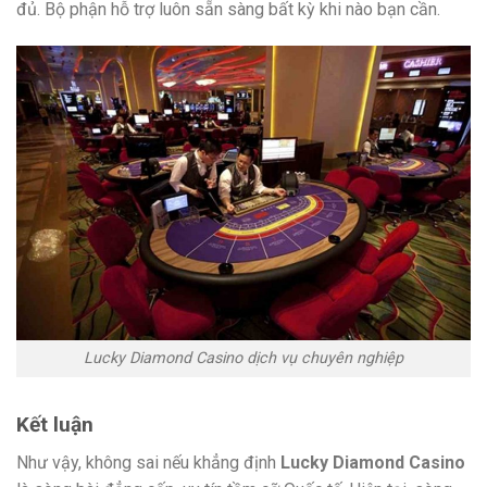
đủ. Bộ phận hỗ trợ luôn sẵn sàng bất kỳ khi nào bạn cần.
Lucky Diamond Casino dịch vụ chuyên nghiệp
Kết luận
Như vậy, không sai nếu khẳng định
Lucky Diamond Casino