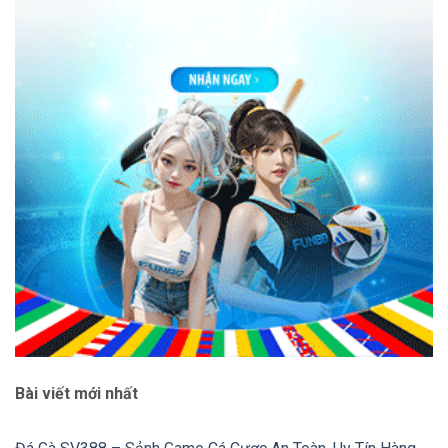
Bài viết mới nhất