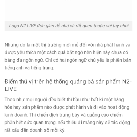
Logo N2-LIVE đơn giản dễ nhớ và rất quen thuộc với tay chơi
Nhưng do là một thị trường mới mẻ đối với nhà phát hành và
được yêu thích một cách quá bất ngờ nên hiện này chưa có
bảng đa ngôn ngữ. Chỉ có hai ngôn ngữ chủ yếu là phiên bản
tiếng anh và tiếng trung.
Điểm thú vị trên hệ thống quảng bá sản phẩm N2-
LIVE
Theo như mọi người đều biết thì hầu như bất kì một hàng
hóa hay sản phẩm nào được phát hành và đi vào hoạt động
kinh doanh. Thì chiến dịch trưng bày và quảng cáo chiếm
phần hết sức quan trọng, nếu thiếu đi mảng này sẽ tác động
rất xấu đến doanh số mỗi kỳ.