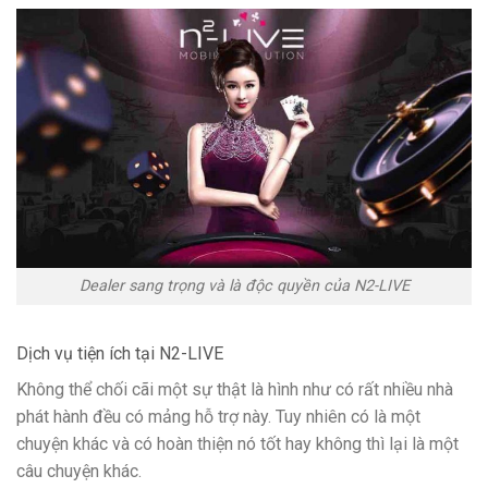
Dealer sang trọng và là độc quyền của N2-LIVE
Dịch vụ tiện ích tại N2-LIVE
Không thể chối cãi một sự thật là hình như có rất nhiều nhà
phát hành đều có mảng hỗ trợ này. Tuy nhiên có là một
chuyện khác và có hoàn thiện nó tốt hay không thì lại là một
câu chuyện khác.