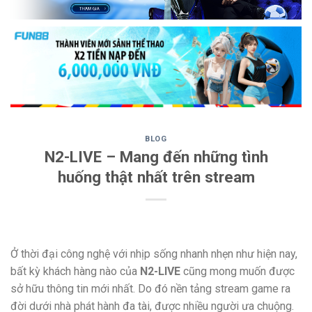
BLOG
N2-LIVE – Mang đến những tình
huống thật nhất trên stream
Ở thời đại công nghệ với nhịp sống nhanh nhẹn như hiện nay,
bất kỳ khách hàng nào của ​​
N2-LIVE
cũng mong muốn được
sở hữu thông tin mới nhất. Do đó nền tảng stream game ra
đời dưới nhà phát hành đa tài, được nhiều người ưa chuộng.