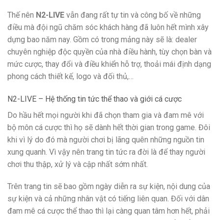
Thế nên
N2-LIVE
vẫn đang rất tự tin và công bố về những
điều mà đội ngũ chăm sóc khách hàng đã luôn hết mình xây
dựng bao năm nay. Gồm có trong mảng này sẽ là: dealer
chuyên nghiệp độc quyền của nhà điều hành, tùy chọn bàn và
mức cược, thay đổi và điều khiển hỗ trợ, thoải mái định dạng
phong cách thiết kế, logo và đối thủ,…
N2-LIVE – Hệ thống tin tức thể thao và giới cá cược
Do hầu hết mọi người khi đã chọn tham gia và đam mê với
bộ môn cá cược thì họ sẽ dành hết thời gian trong game. Đôi
khi vì lý do đó mà người chơi bị lãng quên những nguồn tin
xung quanh. Vì vậy nên trang tin tức ra đời là để thay người
chơi thu thập, xử lý và cập nhất sớm nhất.
Trên trang tin sẽ bao gồm ngày diễn ra sự kiện, nội dung của
sự kiện và cả những nhân vật có tiếng liên quan. Đối với dân
đam mê cá cược thể thao thì lại càng quan tâm hơn hết, phải