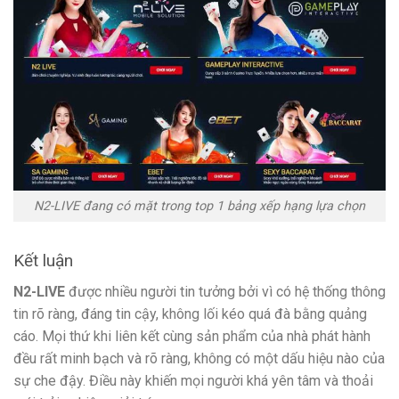
N2-LIVE đang có mặt trong top 1 bảng xếp hạng lựa chọn
Kết luận
N2-LIVE
được nhiều người tin tưởng bởi vì có hệ thống thông
tin rõ ràng, đáng tin cậy, không lối kéo quá đà bằng quảng
cáo. Mọi thứ khi liên kết cùng
sản phẩm của nhà phát hành
đều rất minh bạch và rõ ràng, không có một dấu hiệu nào của
sự che đậy. Điều này khiến mọi người khá yên tâm và thoải