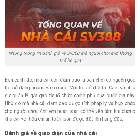
Những thông tin đánh giá về Sv388 mà người chơi mới không
thể bỏ qua
Bên cạnh đó, nhà cái còn đảm bảo là sân chơi có nguồn gốc
trụ sở đàng hoàng và rõ ràng. Với trụ sở đặt tại Cam và chịu
sự quản lý gắt gao từ tổ chức chính phủ của quốc gia này.
Nhờ đó mà nhà cái đảm bảo được tính pháp lý và hợp pháp
cho người chơi. Anh em hoàn toàn có thể yên tâm khi chơi ở
nhà cái với tiêu chí an toàn luôn được đặt lên hàng đầu.
Đánh giá về giao diện của nhà cái