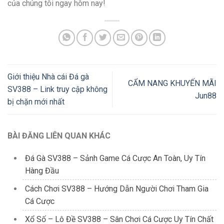
của chúng tôi ngay hôm nay!
Giới thiệu Nhà cái Đá gà
CẨM NANG KHUYẾN MÃI
SV388 – Link truy cập không
Jun88
bị chặn mới nhất
BÀI ĐĂNG LIÊN QUAN KHÁC
Đá Gà SV388 – Sảnh Game Cá Cược An Toàn, Uy Tín
Hàng Đầu
Cách Chơi SV388 – Hướng Dẫn Người Chơi Tham Gia
Cá Cược
Xổ Số – Lô Đề SV388 – Sân Chơi Cá Cược Uy Tín Chất