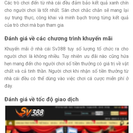
Các trò chơi đến từ nhà cái đều đảm bảo kết quả xanh chín
cho người chơi là tốt nhất. Sân chơi chắc chắn sẽ mang lại
sự trung thực, công khai và minh bạch trong từng kết quả
của trò chơi mà bạn tham gia.
Đánh giá về các chương trình khuyến mãi
Khuyến mãi ở nhà cái Sv388 tuy số lượng tổ chức ra cho
người chơi là không nhiều. Tuy nhiên ưu đãi nào cũng hứa
hẹn mang đến cho người chơi số tiền thưởng có giá trị về vật
chất và cả tinh thần. Người chơi khi nhận số tiền thưởng từ
nhà cái đều có thể dùng vào việc chơi cá cược miễn phí ở
đây.
Đánh giá về tốc độ giao dịch