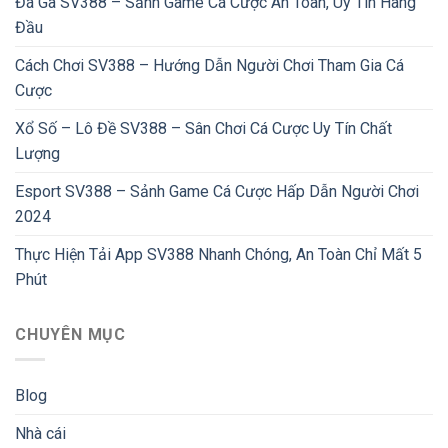
Đá Gà SV388 – Sảnh Game Cá Cược An Toàn, Uy Tín Hàng
Đầu
Cách Chơi SV388 – Hướng Dẫn Người Chơi Tham Gia Cá
Cược
Xổ Số – Lô Đề SV388 – Sân Chơi Cá Cược Uy Tín Chất
Lượng
Esport SV388 – Sảnh Game Cá Cược Hấp Dẫn Người Chơi
2024
Thực Hiện Tải App SV388 Nhanh Chóng, An Toàn Chỉ Mất 5
Phút
CHUYÊN MỤC
Blog
Nhà cái