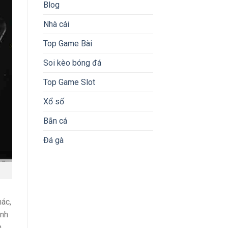
Blog
Nhà cái
Top Game Bài
Soi kèo bóng đá
Top Game Slot
Xổ số
Bắn cá
Đá gà
hác,
inh
n