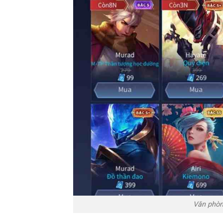
Văn phòn