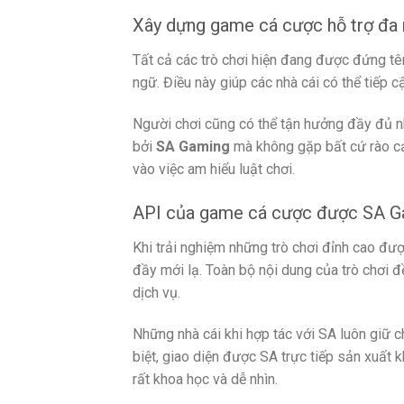
Xây dựng game cá cược hỗ trợ đa n
Tất cả các trò chơi hiện đang được đứng tên
ngữ. Điều này giúp các nhà cái có thể tiếp cậ
Người chơi cũng có thể tận hưởng đầy đủ n
bởi
SA Gaming
mà không gặp bất cứ rào cả
vào việc am hiểu luật chơi.
API của game cá cược được SA G
Khi trải nghiệm những trò chơi đỉnh cao đ
đầy mới lạ. Toàn bộ nội dung của trò chơi
dịch vụ.
Những nhà cái khi hợp tác với SA luôn giữ c
biệt, giao diện được SA trực tiếp sản xuất k
rất khoa học và dễ nhìn.