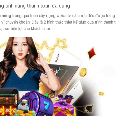
g tính năng thanh toán đa dạng
aming
trong quá trình xây dựng website cá cược đều được trang 
í chuyển khoản. Đây là 2 hình thức thiết kế giúp quá trình thanh 
ại sự tiện lợi cho khách chơi.