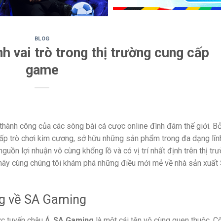
BLOG
 vai trò trong thị trường cung cấp
game
thành công của các sòng bài cá cược online đình đám thế giới. Bở
cấp trò chơi kim cương, sở hữu những sản phẩm trong đa dạng lĩn
guồn lợi nhuận vô cùng khổng lồ và có vị trí nhất định trên thị tr
, hãy cùng chúng tôi khám phá những điều mới mẻ về nhà sản xuất
ng về SA Gaming
rực tuyến châu Á,
SA Gaming
là một cái tên vô cùng quen thuộc. C