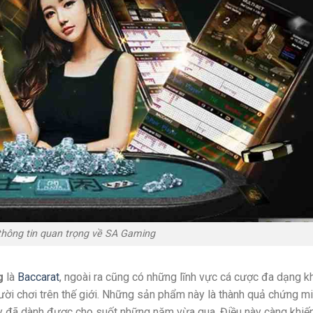
hông tin quan trọng về SA Gaming
g
là
Baccarat
, ngoài ra cũng có những lĩnh vực cá cược đa dạng k
gười chơi trên thế giới. Những sản phẩm này là thành quả chứng m
 ty đã dành được cho suốt những năm vừa qua. Điều này càng khiế