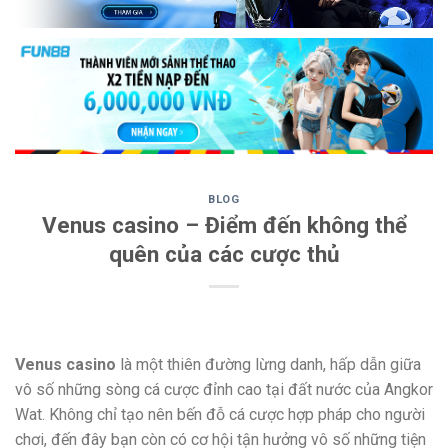
BLOG
Venus casino – Điểm đến không thể
quên của các cược thủ
Venus casino
là một thiên đường lừng danh, hấp dẫn giữa
vô số những sòng cá cược đỉnh cao tại đất nước của Angkor
Wat. Không chỉ tạo nên bến đỗ cá cược hợp pháp cho người
chơi, đến đây bạn còn có cơ hội tận hưởng vô số những tiện