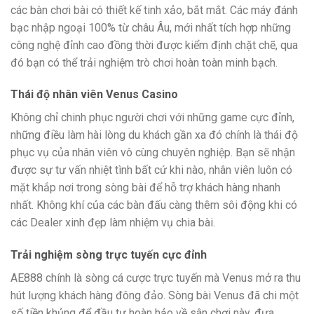
các bàn chơi bài có thiết kế tinh xảo, bắt mắt. Các máy đánh
bạc nhập ngoại 100% từ châu Âu, mới nhất tích hợp những
công nghệ đỉnh cao đồng thời được kiểm định chặt chẽ, qua
đó bạn có thể trải nghiệm trò chơi hoàn toàn minh bạch.
Thái độ nhân viên Venus Casino
Không chỉ chinh phục người chơi với những game cực đỉnh,
những điều làm hài lòng du khách gần xa đó chính là thái độ
phục vụ của nhân viên vô cùng chuyên nghiệp. Bạn sẽ nhận
được sự tư vấn nhiệt tình bất cứ khi nào, nhân viên luôn có
mặt khắp nơi trong sòng bài để hỗ trợ khách hàng nhanh
nhất. Không khí của các bàn đấu càng thêm sôi động khi có
các Dealer xinh đẹp làm nhiệm vụ chia bài.
Trải nghiệm sòng trực tuyến cực đỉnh
AE888 chính là sòng cá cược trực tuyến mà Venus mở ra thu
hút lượng khách hàng đông đảo. Sòng bài Venus đã chi một
số tiền khủng để đầu tư hoàn hảo về sân chơi này, đưa