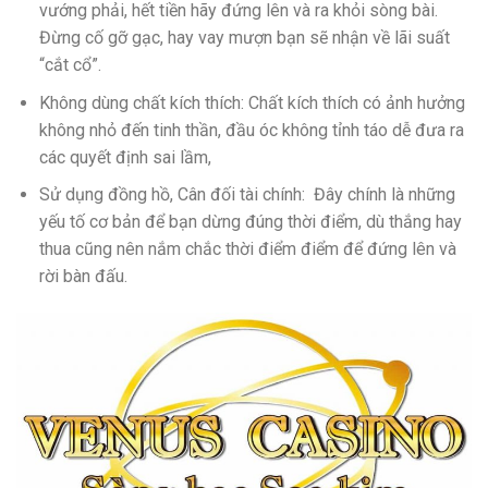
vướng phải, hết tiền hãy đứng lên và ra khỏi sòng bài.
Đừng cố gỡ gạc, hay vay mượn bạn sẽ nhận về lãi suất
“cắt cổ”.
Không dùng chất kích thích: Chất kích thích có ảnh hưởng
không nhỏ đến tinh thần, đầu óc không tỉnh táo dễ đưa ra
các quyết định sai lầm,
Sử dụng đồng hồ, Cân đối tài chính: Đây chính là những
yếu tố cơ bản để bạn dừng đúng thời điểm, dù thắng hay
thua cũng nên nắm chắc thời điểm điểm để đứng lên và
rời bàn đấu.