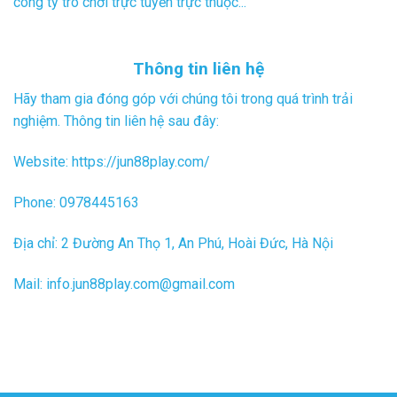
công ty trò chơi trực tuyến trực thuộc...
Thông tin liên hệ
Hãy tham gia đóng góp với chúng tôi trong quá trình trải
nghiệm. Thông tin liên hệ sau đây:
Website: https://jun88play.com/
Phone: 0978445163
Địa chỉ: 2 Đường An Thọ 1, An Phú, Hoài Đức, Hà Nội
Mail:
info.jun88play.com@gmail.com