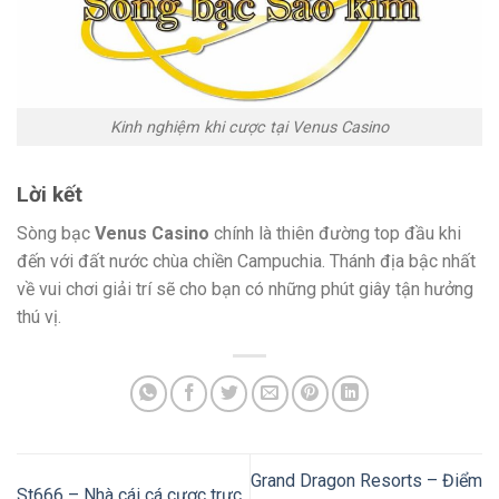
Kinh nghiệm khi cược tại Venus Casino
Lời kết
Sòng bạc
Venus Casino
chính là thiên đường top đầu khi
đến với đất nước chùa chiền Campuchia. Thánh địa bậc nhất
về vui chơi giải trí sẽ cho bạn có những phút giây tận hưởng
thú vị.
Grand Dragon Resorts – Điểm
St666 – Nhà cái cá cược trực