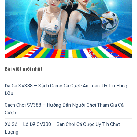
Bài viết mới nhất
Đá Gà SV388 – Sảnh Game Cá Cược An Toàn, Uy Tín Hàng
Đầu
Cách Chơi SV388 – Hướng Dẫn Người Chơi Tham Gia Cá
Cược
Xổ Số – Lô Đề SV388 – Sân Chơi Cá Cược Uy Tín Chất
Lượng