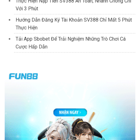
Thực Hiện Nạp Tiền SV388 An Toàn, Nhanh Chóng Chỉ
Với 3 Phút
Hướng Dẫn Đăng Ký Tài Khoản SV388 Chỉ Mất 5 Phút
Thực Hiện
Tải App Sbobet Để Trải Nghiệm Những Trò Chơi Cá
Cược Hấp Dẫn