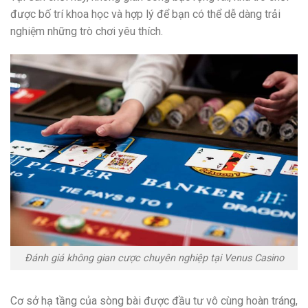
được bố trí khoa học và hợp lý để bạn có thể dễ dàng trải
nghiệm những trò chơi yêu thích.
Đánh giá không gian cược chuyên nghiệp tại Venus Casino
Cơ sở hạ tầng của sòng bài được đầu tư vô cùng hoàn tráng,