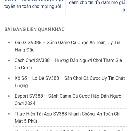
dành cho tín đồ đam mê giải
tuyến an toàn cho mọi người
trí
BÀI ĐĂNG LIÊN QUAN KHÁC
Đá Gà SV388 – Sảnh Game Cá Cược An Toàn, Uy Tín
Hàng Đầu
Cách Chơi SV388 – Hướng Dẫn Người Chơi Tham Gia
Cá Cược
Xổ Số – Lô Đề SV388 – Sân Chơi Cá Cược Uy Tín Chất
Lượng
Esport SV388 – Sảnh Game Cá Cược Hấp Dẫn Người
Chơi 2024
Thực Hiện Tải App SV388 Nhanh Chóng, An Toàn Chỉ
Mất 5 Phút