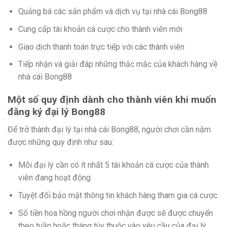
Quảng bá các sản phẩm và dịch vụ tại nhà cái Bong88
Cung cấp tài khoản cá cược cho thành viên mới
Giao dịch thanh toán trực tiếp với các thành viên
Tiếp nhận và giải đáp những thắc mắc của khách hàng về
nhà cái Bong88
Một số quy định dành cho thành viên khi muốn
đăng ký đại lý Bong88
Để trở thành đại lý tại nhà cái Bong88, người chơi cần nắm
được những quy định như sau:
Mỗi đại lý cần có ít nhất 5 tài khoản cá cược của thành
viên đang hoạt động
Tuyệt đối bảo mật thông tin khách hàng tham gia cá cược
Số tiền hoa hồng người chơi nhận được sẽ được chuyển
theo tuần hoặc tháng tùy thuộc vào yêu cầu của đại lý.