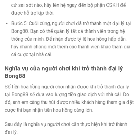
cứ sai sót nào, hãy lên hệ ngay đến bộ phận CSKH để
được hỗ trợ kịp thời.
Bước 5: Cuối cùng, người chơi đã trở thành một đại lý tại
Bong88. Bạn có thể quản lý tất cả thành viên trong hệ
thống của mình. Để nhận được tỷ lệ hoa hồng hấp dẫn,
hãy nhanh chóng mời thêm các thành viên khác tham gia
cá cược tại nhà cái.
Nghĩa vụ của người chơi khi trở thành đại lý
Bong88
Số tiền hoa hồng người chơi nhận được khi trở thành đại lý
tại Bong88 sẽ dựa vào lượng tiền giao dịch với nhà cái. Do
đó, anh em càng thu hút được nhiều khách hàng tham gia đặt
cược thì bạn nhận tiền hoa hồng càng lớn.
Sau đây là nghĩa vụ người chơi cần thực hiện khi trở thành
đại lý: