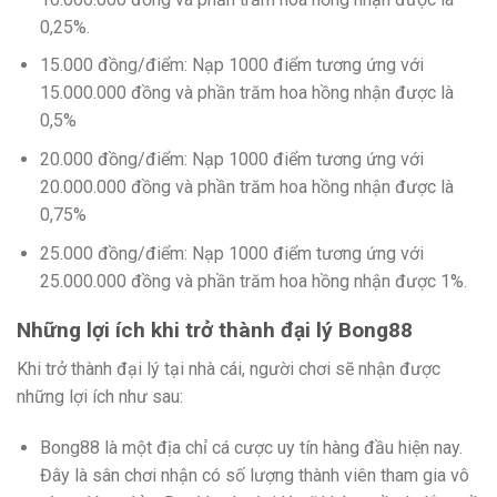
0,25%.
15.000 đồng/điểm: Nạp 1000 điểm tương ứng với
15.000.000 đồng và phần trăm hoa hồng nhận được là
0,5%
20.000 đồng/điểm: Nạp 1000 điểm tương ứng với
20.000.000 đồng và phần trăm hoa hồng nhận được là
0,75%
25.000 đồng/điểm: Nạp 1000 điểm tương ứng với
25.000.000 đồng và phần trăm hoa hồng nhận được 1%.
Những lợi ích khi trở thành đại lý Bong88
Khi trở thành
đại lý tại nhà cái
, người chơi sẽ nhận được
những lợi ích như sau:
Bong88 là một địa chỉ cá cược uy tín hàng đầu hiện nay.
Đây là sân chơi nhận có số lượng thành viên tham gia vô