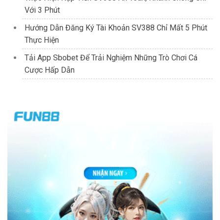
Với 3 Phút
Hướng Dẫn Đăng Ký Tài Khoản SV388 Chỉ Mất 5 Phút
Thực Hiện
Tải App Sbobet Để Trải Nghiệm Những Trò Chơi Cá
Cược Hấp Dẫn