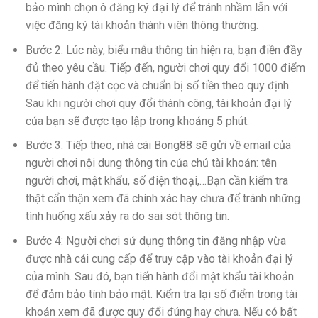
bảo mình chọn ô đăng ký đại lý để tránh nhầm lẫn với
việc đăng ký tài khoản thành viên thông thường.
Bước 2: Lúc này, biểu mẫu thông tin hiện ra, bạn điền đầy
đủ theo yêu cầu. Tiếp đến, người chơi quy đổi 1000 điểm
để tiến hành đặt cọc và chuẩn bị số tiền theo quy định.
Sau khi người chơi quy đổi thành công, tài khoản đại lý
của bạn sẽ được tạo lập trong khoảng 5 phút.
Bước 3: Tiếp theo, nhà cái Bong88 sẽ gửi về email của
người chơi nội dung thông tin của chủ tài khoản: tên
người chơi, mật khẩu, số điện thoại,…Bạn cần kiểm tra
thật cẩn thận xem đã chính xác hay chưa để tránh những
tình huống xấu xảy ra do sai sót thông tin.
Bước 4: Người chơi sử dụng thông tin đăng nhập vừa
được nhà cái cung cấp để truy cập vào tài khoản đại lý
của mình. Sau đó, bạn tiến hành đổi mật khẩu tài khoản
để đảm bảo tính bảo mật. Kiểm tra lại số điểm trong tài
khoản xem đã được quy đổi đúng hay chưa. Nếu có bất