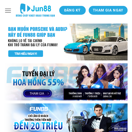
Skip
to
ĐĂNG KÝ
THAM GIA NGAY
content