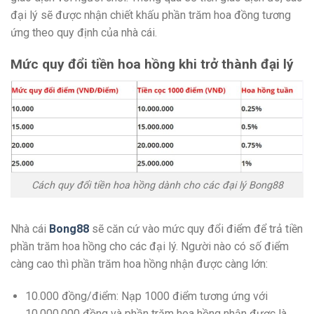
đại lý sẽ được nhận chiết khấu phần trăm hoa đồng tương
ứng theo quy định của nhà cái.
Mức quy đổi tiền hoa hồng khi trở thành đại lý
Cách quy đổi tiền hoa hồng dành cho các đại lý Bong88
Nhà cái
Bong88
sẽ căn cứ vào mức quy đổi điểm để trả tiền
phần trăm hoa hồng cho các đại lý. Người nào có số điểm
càng cao thì phần trăm hoa hồng nhận được càng lớn:
10.000 đồng/điểm: Nạp 1000 điểm tương ứng với
10.000.000 đồng và phần trăm hoa hồng nhận được là