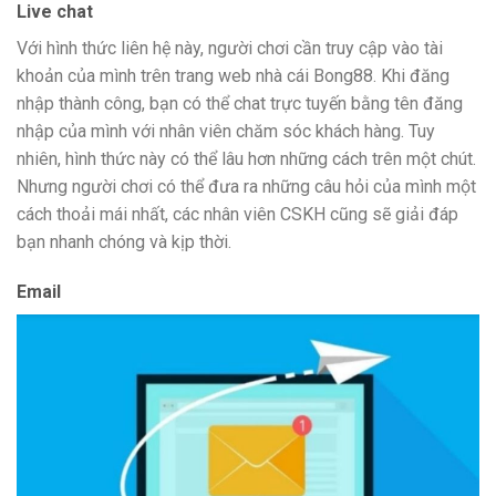
Live chat
Với hình thức liên hệ này, người chơi cần truy cập vào tài
khoản của mình trên trang web nhà cái Bong88. Khi đăng
nhập thành công, bạn có thể chat trực tuyến bằng tên đăng
nhập của mình với nhân viên chăm sóc khách hàng. Tuy
nhiên, hình thức này có thể lâu hơn những cách trên một chút.
Nhưng người chơi có thể đưa ra những câu hỏi của mình một
cách thoải mái nhất, các nhân viên CSKH cũng sẽ giải đáp
bạn nhanh chóng và kịp thời.
Email