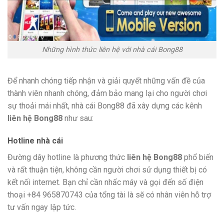
Những hình thức liên hệ với nhà cái Bong88
Để nhanh chóng tiếp nhận và giải quyết những vấn đề của
thành viên nhanh chóng, đảm bảo mang lại cho người chơi
sự thoải mái nhất, nhà cái Bong88 đã xây dựng các kênh
liên hệ Bong88
như sau:
Hotline nhà cái
Đường dây hotline là phương thức
liên hệ Bong88
phổ biến
và rất thuận tiện, không cần người chơi sử dụng thiết bị có
kết nối internet. Bạn chỉ cần nhấc máy và gọi đến số điện
thoại
+84 965870743
của tổng tài là sẽ có nhân viên hỗ trợ
tư vấn ngay lập tức.