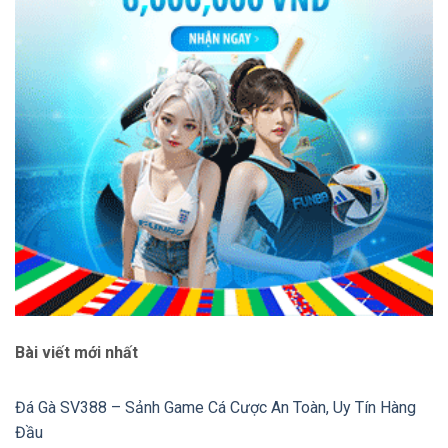
Bài viết mới nhất
Đá Gà SV388 – Sảnh Game Cá Cược An Toàn, Uy Tín Hàng
Đầu