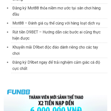
Đăng ký Mot88 thỏa niềm mơ ước tại sân chơi hàng
đầu
Mot88 – Đánh giá cụ thể cùng với hàng loạt dịch vụ
Rút tiền D9BET – Hướng dẫn các bước ai cũng thực
hiện được
Khuyến mãi D9bet độc đáo dành riêng cho các tay
chơi
Đăng ký D9bet ngay để trải nghiệm cảm giác cá độ
cực chất