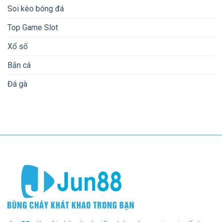
Soi kèo bóng đá
Top Game Slot
Xổ số
Bắn cá
Đá gà