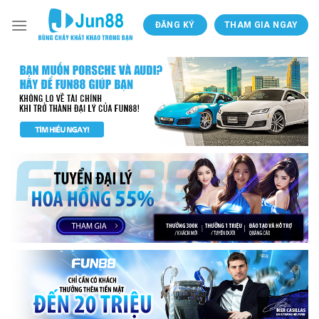
Skip
to
ĐĂNG KÝ
THAM GIA NGAY
content