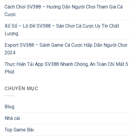
Cách Chơi SV388 – Hướng Dẫn Người Chơi Tham Gia Cá
Cược
Xổ Số – Lô Đề SV388 – Sân Chơi Cá Cược Uy Tín Chất
Lượng
Esport SV388 – Sảnh Game Cá Cược Hấp Dẫn Người Chơi
2024
Thực Hiện Tải App SV388 Nhanh Chóng, An Toàn Chỉ Mất 5
Phút
CHUYÊN MỤC
Blog
Nhà cái
Top Game Bài