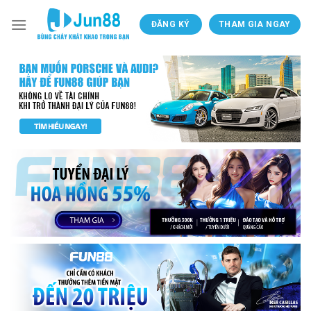
Skip
to
ĐĂNG KÝ
THAM GIA NGAY
content