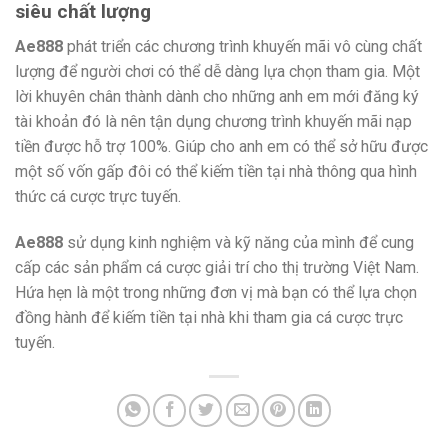
siêu chất lượng
Ae888
phát triển các chương trình khuyến mãi vô cùng chất
lượng để người chơi có thể dễ dàng lựa chọn tham gia. Một
lời khuyên chân thành dành cho những anh em mới đăng ký
tài khoản đó là nên tận dụng chương trình khuyến mãi nạp
tiền được hỗ trợ 100%. Giúp cho anh em có thể sở hữu được
một số vốn gấp đôi có thể kiếm tiền tại nhà thông qua hình
thức cá cược trực tuyến.
Ae888
sử dụng kinh nghiệm và kỹ năng của mình để cung
cấp các sản phẩm cá cược giải trí cho thị trường Việt Nam.
Hứa hẹn là một trong những đơn vị mà bạn có thể lựa chọn
đồng hành để kiếm tiền tại nhà khi tham gia cá cược trực
tuyến.