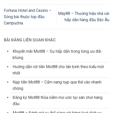
Fortuna Hotel and Casino –
May88 – Thương hiệu nhà cái
Sòng bài thuộc top đầu
hấp dẫn hàng đầu Bắc Âu
Campuchia
BÀI ĐĂNG LIÊN QUAN KHÁC
Khuyến mãi Mot88 – Sự hấp dẫn trong từng ưu đãi
khủng
Hướng dẫn rút tiền Mot88 cho tân binh theo kiểu mới
nhất
Nạp tiền Mot88 – Cẩm nang nạp qua thẻ cào nhanh
chóng
Đăng ký Mot88 thỏa niềm mơ ước tại sân chơi hàng
đầu
Mot88 – Đánh giá cụ thể cùng với hàng loạt dịch vụ