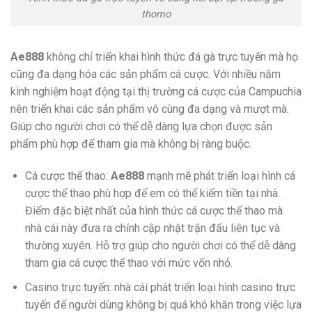
thomo
Ae888
không chỉ triển khai hình thức đá gà trực tuyến mà họ
cũng đa dạng hóa các sản phẩm cá cược. Với nhiều năm
kinh nghiệm hoạt động tại thị trường cá cược của Campuchia
nên triển khai các sản phẩm vô cùng đa dạng và mượt mà.
Giúp cho người chơi có thể dễ dàng lựa chọn được sản
phẩm phù hợp để tham gia mà không bị ràng buộc.
Cá cược thể thao:
Ae888
mạnh mẽ phát triển loại hình cá
cược thể thao phù hợp để em có thể kiếm tiền tại nhà.
Điểm đặc biệt nhất của hình thức cá cược thể thao mà
nhà cái này đưa ra chính cập nhật trận đấu liên tục và
thường xuyên. Hỗ trợ giúp cho người chơi có thể dễ dàng
tham gia cá cược thể thao với mức vốn nhỏ.
Casino trực tuyến:
nhà cái phát triển loại hình casino trực
tuyến để người dùng không bị quá khó khăn trong việc lựa