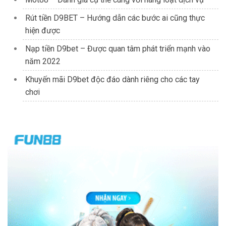
Rút tiền D9BET – Hướng dẫn các bước ai cũng thực
hiện được
Nạp tiền D9bet – Được quan tâm phát triển mạnh vào
năm 2022
Khuyến mãi D9bet độc đáo dành riêng cho các tay
chơi