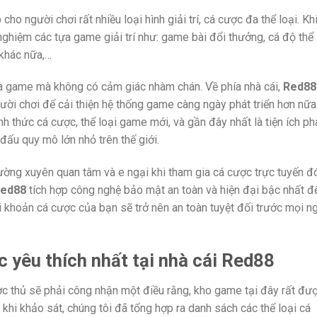
cho người chơi rất nhiều loại hình giải trí, cá cược đa thể loại. Kh
 nghiệm các tựa game giải trí như: game bài đổi thưởng, cá độ thể
 khác nữa,…
ựa game mà không có cảm giác nhàm chán. Về phía nhà cái,
Red88
ời chơi để cải thiện hệ thống game càng ngày phát triển hơn nữa
 thức cá cược, thể loại game mới, và gần đây nhất là tiện ích ph
 đấu quy mô lớn nhỏ trên thế giới.
ường xuyên quan tâm và e ngại khi tham gia cá cược trực tuyến đ
Red88
tích hợp công nghệ bảo mật an toàn và hiện đại bậc nhất đ
i khoản cá cược của bạn sẽ trở nên an toàn tuyệt đối trước mọi n
 yêu thích nhất tại nhà cái Red88
c thủ sẽ phải công nhận một điều rằng, kho game tại đây rất đư
khi khảo sát, chúng tôi đã tổng hợp ra danh sách các thể loại cá