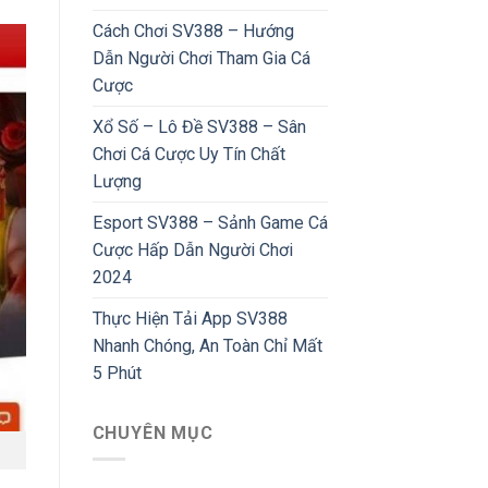
Cách Chơi SV388 – Hướng
Dẫn Người Chơi Tham Gia Cá
Cược
Xổ Số – Lô Đề SV388 – Sân
Chơi Cá Cược Uy Tín Chất
Lượng
Esport SV388 – Sảnh Game Cá
Cược Hấp Dẫn Người Chơi
2024
Thực Hiện Tải App SV388
Nhanh Chóng, An Toàn Chỉ Mất
5 Phút
CHUYÊN MỤC