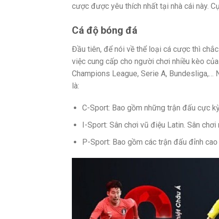
cược được yêu thích nhất tại nhà cái này. C
Cá độ bóng đá
Đầu tiên, để nói về thể loại cá cược thì ch
việc cung cấp cho người chơi nhiều kèo của
Champions League, Serie A, Bundesliga,… Ngo
là:
C-Sport: Bao gồm những trận đấu cực kỳ
I-Sport: Sân chơi vũ điệu Latin. Sân chơi
P-Sport: Bao gồm các trận đấu đỉnh cao 