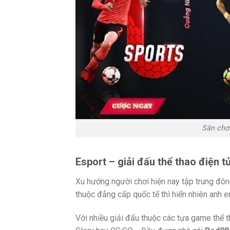
Sân chơi
Esport – giải đấu thể thao điện t
Xu hướng người chơi hiện nay tập trung đông
thuộc đẳng cấp quốc tế thì hiển nhiên anh 
Với nhiều giải đấu thuộc các tựa game thể t