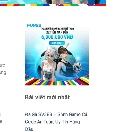
rực
ộng
Bài viết mới nhất
p
Đá Gà SV388 – Sảnh Game Cá
me
Cược An Toàn, Uy Tín Hàng
Đầu