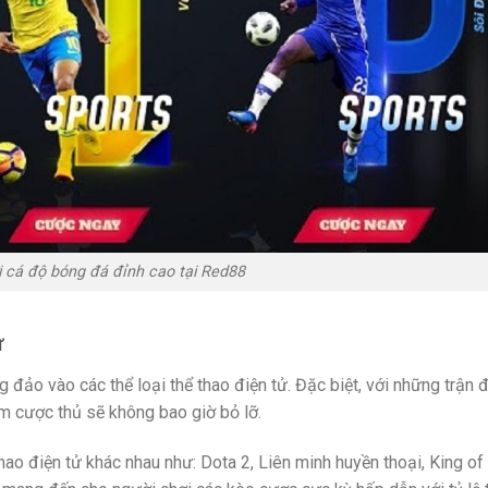
 cá độ bóng đá đỉnh cao tại Red88
ử
 đảo vào các thể loại thể thao điện tử. Đặc biệt, với những trận 
em cược thủ sẽ không bao giờ bỏ lỡ.
hao điện tử khác nhau như: Dota 2, Liên minh huyền thoại, King of