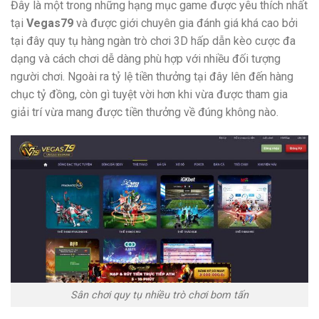
Đây là một trong những hạng mục game được yêu thích nhất
tại
Vegas79
và được giới chuyên gia đánh giá khá cao bởi
tại đây quy tụ hàng ngàn trò chơi 3D hấp dẫn kèo cược đa
dạng và cách chơi dễ dàng phù hợp với nhiều đối tượng
người chơi. Ngoài ra tỷ lệ tiền thưởng tại đây lên đến hàng
chục tỷ đồng, còn gì tuyệt vời hơn khi vừa được tham gia
giải trí vừa mang được tiền thưởng về đúng không nào.
Sân chơi quy tụ nhiều trò chơi bom tấn