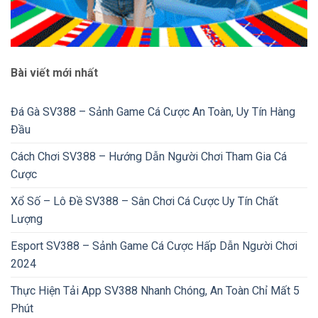
Bài viết mới nhất
Đá Gà SV388 – Sảnh Game Cá Cược An Toàn, Uy Tín Hàng
Đầu
Cách Chơi SV388 – Hướng Dẫn Người Chơi Tham Gia Cá
Cược
Xổ Số – Lô Đề SV388 – Sân Chơi Cá Cược Uy Tín Chất
Lượng
Esport SV388 – Sảnh Game Cá Cược Hấp Dẫn Người Chơi
2024
Thực Hiện Tải App SV388 Nhanh Chóng, An Toàn Chỉ Mất 5
Phút