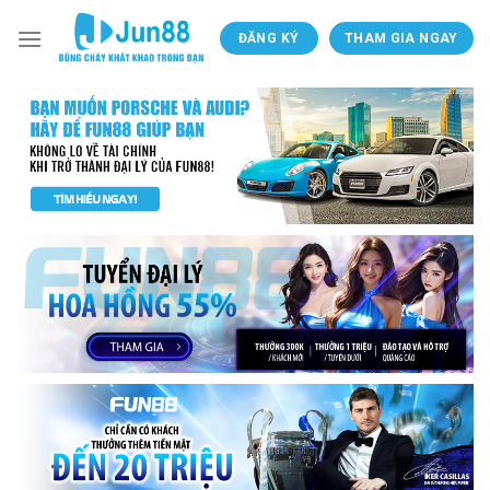
Skip
to
ĐĂNG KÝ
THAM GIA NGAY
content