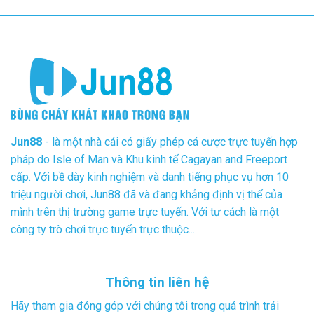
Jun88
- là một nhà cái có giấy phép cá cược trực tuyến hợp
pháp do Isle of Man và Khu kinh tế Cagayan and Freeport
cấp. Với bề dày kinh nghiệm và danh tiếng phục vụ hơn 10
triệu người chơi, Jun88 đã và đang khẳng định vị thế của
mình trên thị trường game trực tuyến. Với tư cách là một
công ty trò chơi trực tuyến trực thuộc...
Thông tin liên hệ
Hãy tham gia đóng góp với chúng tôi trong quá trình trải