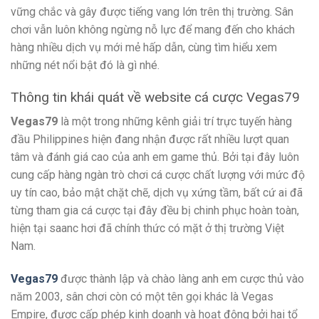
vững chắc và gây được tiếng vang lớn trên thị trường. Sân
chơi vẫn luôn không ngừng nỗ lực để mang đến cho khách
hàng nhiều dịch vụ mới mẻ hấp dẫn, cùng tìm hiểu xem
những nét nổi bật đó là gì nhé.
Thông tin khái quát về website cá cược Vegas79
Vegas79
là một trong những kênh giải trí trực tuyến hàng
đầu Philippines hiện đang nhận được rất nhiều lượt quan
tâm và đánh giá cao của anh em game thủ. Bởi tại đây luôn
cung cấp hàng ngàn trò chơi cá cược chất lượng với mức độ
uy tín cao, bảo mật chặt chẽ, dịch vụ xứng tầm, bất cứ ai đã
từng tham gia cá cược tại đây đều bị chinh phục hoàn toàn,
hiện tại saanc hơi đã chính thức có mặt ở thị trường Việt
Nam.
Vegas79
được thành lập và chào làng anh em cược thủ vào
năm 2003, sân chơi còn có một tên gọi khác là Vegas
Empire, được cấp phép kinh doanh và hoạt động bởi hai tổ